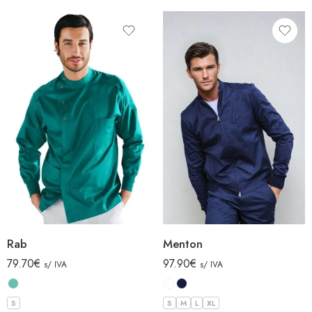
Rab
Menton
79.70
€
97.90
€
s/ IVA
s/ IVA
S
S
M
L
XL