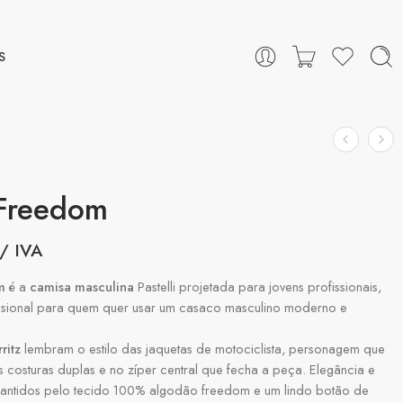
S
 Freedom
/ IVA
m
é a
camisa masculina
Pastelli projetada para jovens profissionais,
ssional para quem quer usar um casaco masculino moderno e
ritz
lembram o estilo das jaquetas de motociclista, personagem que
 costuras duplas e no zíper central que fecha a peça. Elegância e
rantidos pelo tecido 100% algodão freedom e um lindo botão de