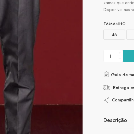
zamak que enriq
Disponível nas 
TAMANHO
46
Guia de t
Entrega e
Compartilh
Descrição