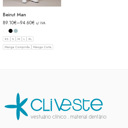
Beirut Man
89.10
€
–
94.60
€
s/ IVA
XS
S
M
L
XL
Manga Comprida
Manga Curta