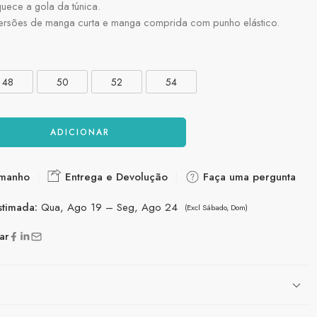
uece a gola da túnica.
versões de manga curta e manga comprida com punho elástico.
48
50
52
54
ADICIONAR
amanho
Entrega e Devolução
Faça uma pergunta
stimada:
Qua, Ago 19 – Seg, Ago 24
(Excl Sábado, Dom)
ar