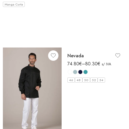
Manga Curta
Nevada
74.80
€
–
80.30
€
s/ IVA
46
48
50
52
54