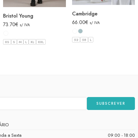
Cambridge
Bristol Young
66.00
€
s/ IVA
73.70
€
s/ IVA
52
58
L
XS
S
M
L
XL
XXL
ÁRIO
nda a Sexta
09:00 - 18:00