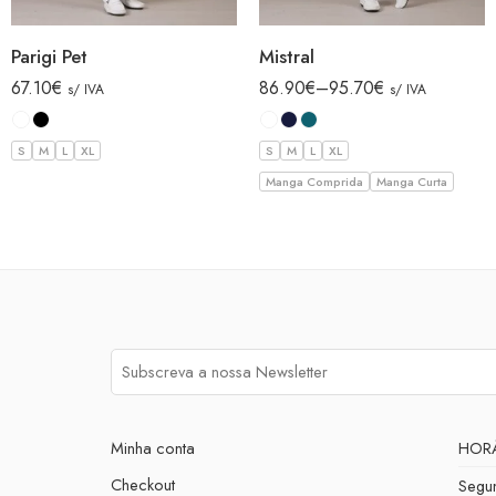
Parigi Pet
Mistral
67.10
€
86.90
€
–
95.70
€
s/ IVA
s/ IVA
S
M
L
XL
S
M
L
XL
Manga Comprida
Manga Curta
Minha conta
HOR
Checkout
Segu