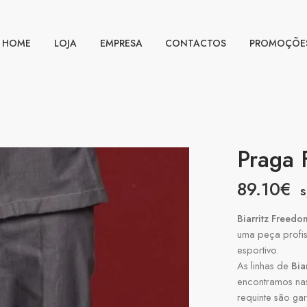
HOME
LOJA
EMPRESA
CONTACTOS
PROMOÇÕE
Praga
89.10
€
s
Biarritz Freedo
uma peça profi
esportivo.
As linhas de
Biar
encontramos nas
requinte são ga