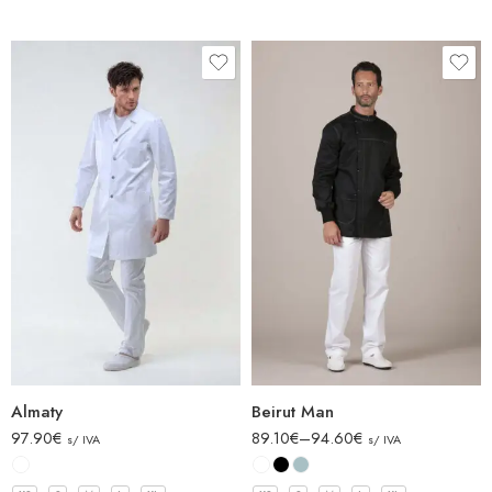
Almaty
Beirut Man
97.90
€
89.10
€
–
94.60
€
s/ IVA
s/ IVA