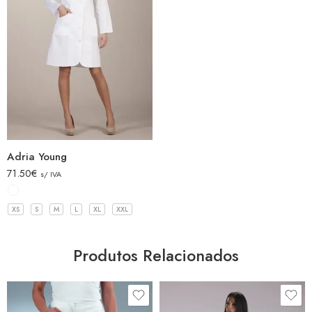
Adria Young
71.50
€
s/ IVA
XS
S
M
L
XL
XXL
Produtos Relacionados