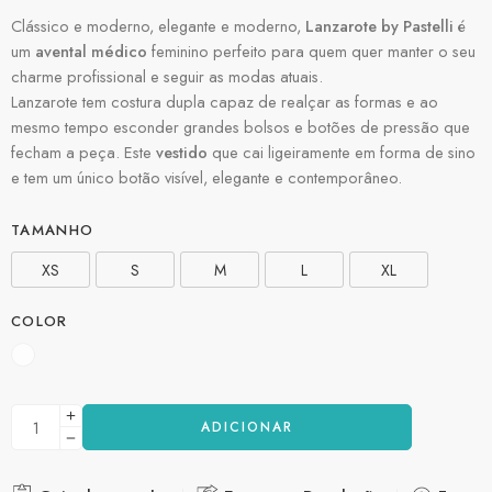
Clássico e moderno, elegante e moderno,
Lanzarote by Pastelli
é
um
avental médico
feminino perfeito para quem quer manter o seu
charme profissional e seguir as modas atuais.
Lanzarote tem costura dupla capaz de realçar as formas e ao
mesmo tempo esconder grandes bolsos e botões de pressão que
fecham a peça. Este
vestido
que cai ligeiramente em forma de sino
e tem um único botão visível, elegante e contemporâneo.
TAMANHO
XS
S
M
L
XL
COLOR
ADICIONAR