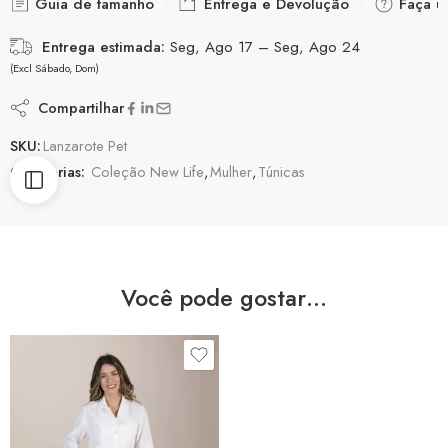
Guia de tamanho
Entrega e Devolução
Faça u
Entrega estimada:
Seg, Ago 17 – Seg, Ago 24
(Excl Sábado, Dom)
Compartilhar
SKU:
Lanzarote Pet
Categorias:
Coleção New Life
,
Mulher
,
Túnicas
Você pode gostar…