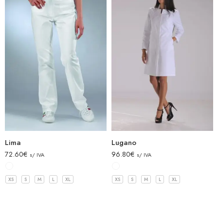
Lima
Lugano
72.60
€
96.80
€
s/ IVA
s/ IVA
XS
S
M
L
XL
XS
S
M
L
XL