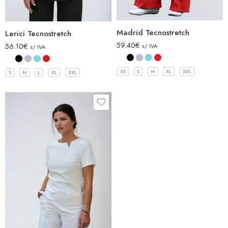
Madrid Tecnostretch
Lerici Tecnostretch
59.40
€
56.10
€
s/ IVA
s/ IVA
XS
S
M
XL
XXL
S
M
L
XL
XXL