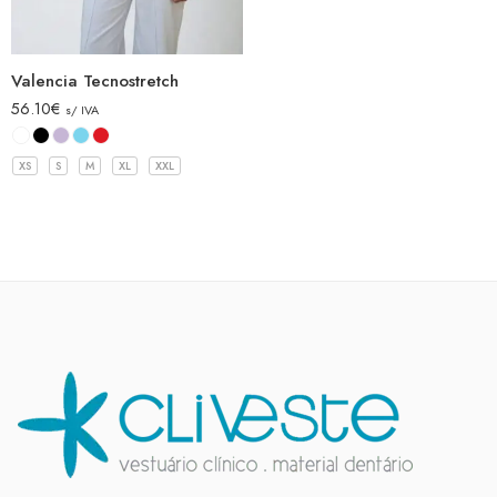
Valencia Tecnostretch
56.10
€
s/ IVA
XS
S
M
XL
XXL