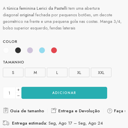
A
túnica feminina Lerici da Pastelli
tem uma abertura
diagonal
original
fechada por pequenos botões, um decote
geométrico na frente e uma pequena gola nas costas. Manga 3/4,
bolso superior esquerdo, fendas laterais
COLOR
TAMANHO
S
M
L
XL
XXL
ADICIONAR
Guia de tamanho
Entrega e Devolução
Faça u
Entrega estimada:
Seg, Ago 17 – Seg, Ago 24