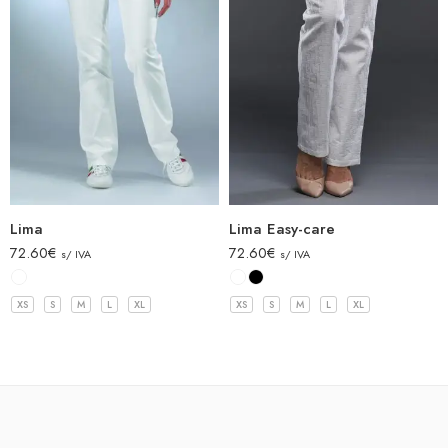
Lima
Lima Easy-care
72.60
€
72.60
€
s/ IVA
s/ IVA
XS
S
M
L
XL
XS
S
M
L
XL