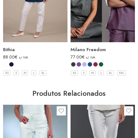
Bithia
Milano Freedom
88.00
€
77.00
€
s/ IVA
s/ IVA
XS
S
M
L
XL
XS
S
M
L
XL
XXL
Produtos Relacionados