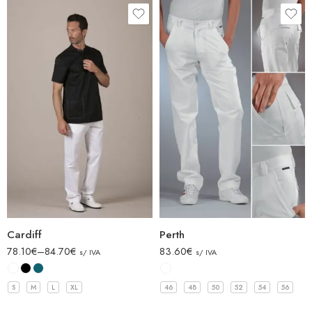
Cardiff
Perth
78.10
€
–
84.70
€
83.60
€
s/ IVA
s/ IVA
S
M
L
XL
46
48
50
52
54
56