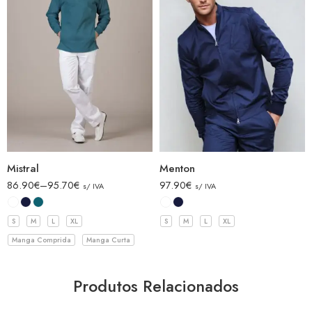
Mistral
Menton
86.90
€
–
95.70
€
97.90
€
s/ IVA
s/ IVA
S
M
L
XL
S
M
L
XL
Manga Comprida
Manga Curta
Produtos Relacionados