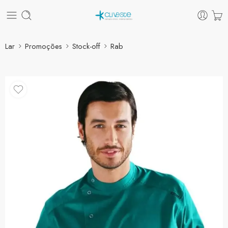
Lar
Promoções
Stock-off
Rab