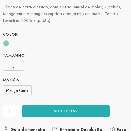
Túnica de corte clássico, com aperto lateral de molas; 2 bolsos;
Manga curta e manga comprida com punho em malha; Tecido
Levantine (100% algodão).
COLOR
TAMANHO
S
MANGA
Manga Curta
ADICIONAR
Guia de tamanho
Entrega e Devolução
Faça u