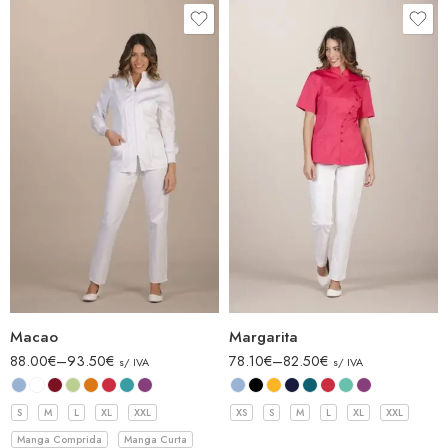
Macao
Margarita
88.00
€
–
93.50
€
78.10
€
–
82.50
€
s/ IVA
s/ IVA
S
M
L
XL
XXL
XS
S
M
L
XL
XXL
Manga Comprida
Manga Curta