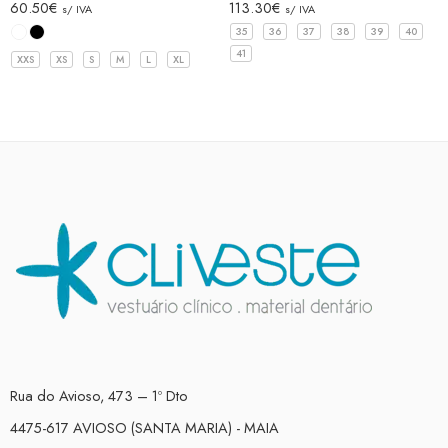
60.50
€
113.30
€
s/ IVA
s/ IVA
35
36
37
38
39
40
41
XXS
XS
S
M
L
XL
Rua do Avioso, 473 – 1º Dto
4475-617 AVIOSO (SANTA MARIA) - MAIA