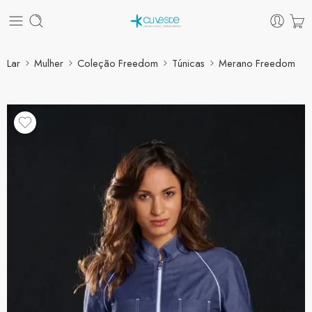
Lar
Mulher
Coleção Freedom
Túnicas
Merano Freedom