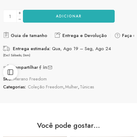
ADICIONAR
Guia de tamanho
Entrega e Devolução
Faça u
Entrega estimada:
Qua, Ago 19 – Seg, Ago 24
(Excl Sábado, Dom)
Compartilhar
SKU:
Merano Freedom
Categorias:
Coleção Freedom
,
Mulher
,
Túnicas
Você pode gostar…