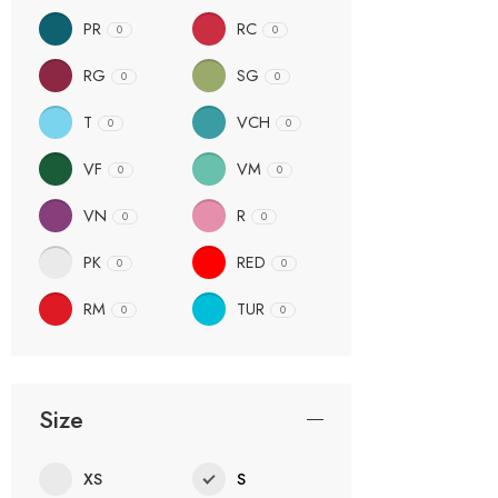
PR
RC
0
0
RG
SG
0
0
T
VCH
0
0
VF
VM
0
0
VN
R
0
0
PK
RED
0
0
RM
TUR
0
0
Size
XS
S