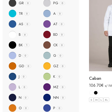
GR
PG
0
0
TR
A
0
0
AS
AT
0
0
B
BD
6
0
BK
CK
1
0
D
G
0
0
GD
GZ
0
0
J
K
0
0
Caban
106.70
€
s/ IV
L
MZ
0
0
N
NN
0
0
S
M
L
XL
O
P
0
0