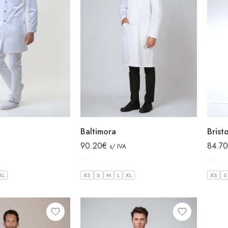
Baltimora
Bristo
90.20
€
84.70
s/ IVA
XL
XS
S
M
L
XL
XS
S