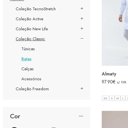
Coleção TecnoStretch
Coleção Active
Coleção New Life
Coleção Classic
Túnicas
Batas
Calças
Almaty
Acessórios
97.90
€
s/ IVA
Coleção Freedom
XS
S
M
L
Cor