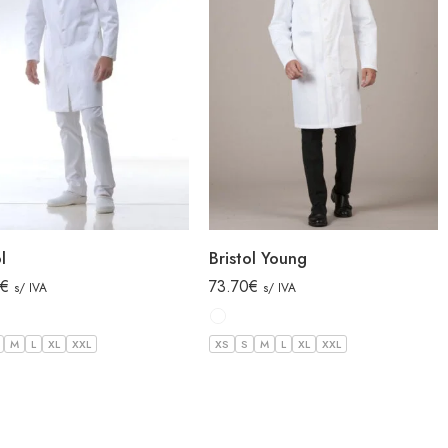
l
Bristol Young
€
73.70
€
s/ IVA
s/ IVA
M
L
XL
XXL
XS
S
M
L
XL
XXL