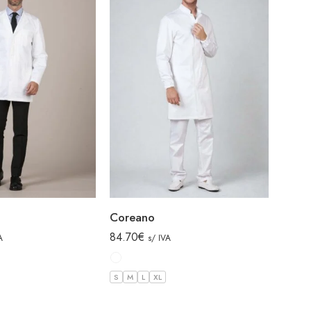
Coreano
84.70
€
A
s/ IVA
S
M
L
XL