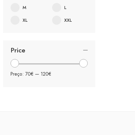
M
L
XL
XXL
Price
Preço:
70€
—
120€